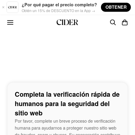
Skip to main content
¿Por qué pagar el precio completo?
OBTENER
Obtén un 15% de DESCUENTO en la App →
Completa la verificación rápida de
humanos para la seguridad del
sitio web
Por favor, complete un breve proceso de verificación
humana para ayudarnos a proteger nuestro sitio web
de fraudes, spam y abusos. Su cooperación contribuye