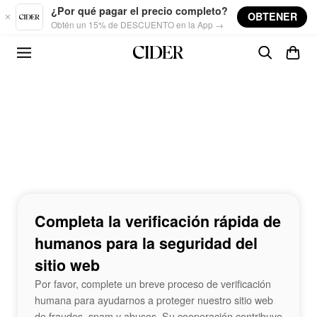
Skip to main content
¿Por qué pagar el precio completo?
OBTENER
Obtén un 15% de DESCUENTO en la App →
Completa la verificación rápida de
humanos para la seguridad del
sitio web
Por favor, complete un breve proceso de verificación
humana para ayudarnos a proteger nuestro sitio web
de fraudes, spam y abusos. Su cooperación contribuye