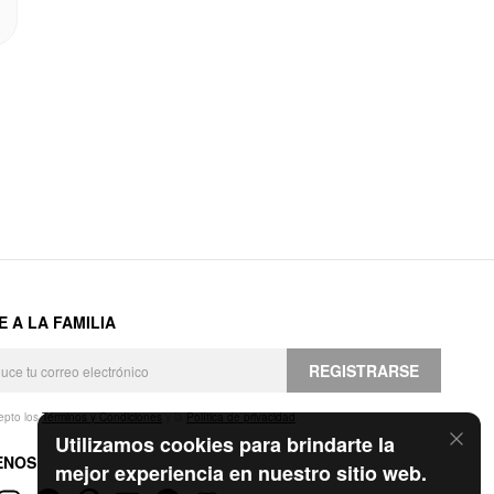
E A LA FAMILIA
REGISTRARSE
epto los
Términos y Condiciones
y la
Política de privacidad
.
Utilizamos cookies para brindarte la
ENOS
mejor experiencia en nuestro sitio web.