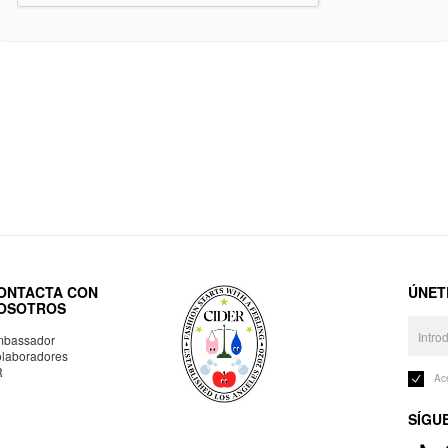
ONTACTA CON
ÚNET
OSOTROS
bassador
laboradores
R
Ac
SÍGU