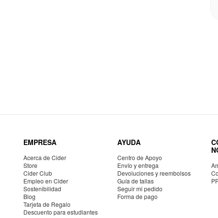
EMPRESA
AYUDA
C
N
Acerca de Cider
Centro de Apoyo
Store
Envío y entrega
Am
Cider Club
Devoluciones y reembolsos
Co
Empleo en Cider
Guía de tallas
P
Sostenibilidad
Seguir mi pedido
Blog
Forma de pago
Tarjeta de Regalo
Descuento para estudiantes