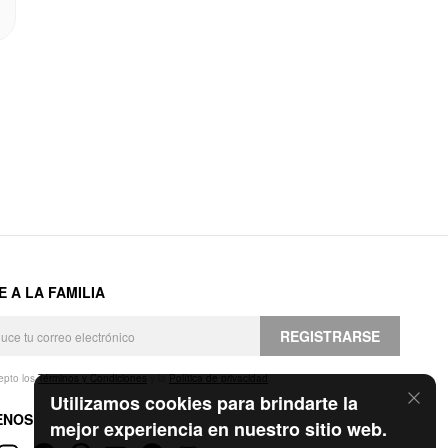
E A LA FAMILIA
REGISTRARSE
epto los
Términos y Condiciones
y la
Política de privacidad
.
Utilizamos cookies para brindarte la
ENOS
mejor experiencia en nuestro sitio web.