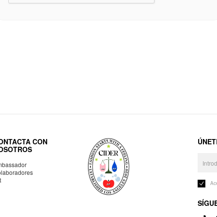
ONTACTA CON
ÚNET
OSOTROS
bassador
laboradores
R
Ac
SÍGU