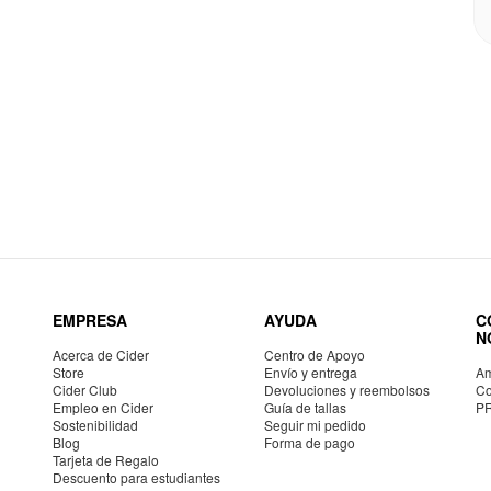
EMPRESA
AYUDA
C
N
Acerca de Cider
Centro de Apoyo
Store
Envío y entrega
Am
Cider Club
Devoluciones y reembolsos
Co
Empleo en Cider
Guía de tallas
P
Sostenibilidad
Seguir mi pedido
Blog
Forma de pago
Tarjeta de Regalo
Descuento para estudiantes