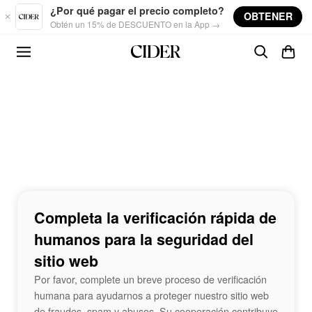
Skip to main content
¿Por qué pagar el precio completo?
OBTENER
Obtén un 15% de DESCUENTO en la App →
Completa la verificación rápida de
humanos para la seguridad del
sitio web
Por favor, complete un breve proceso de verificación
humana para ayudarnos a proteger nuestro sitio web
de fraudes, spam y abusos. Su cooperación contribuye