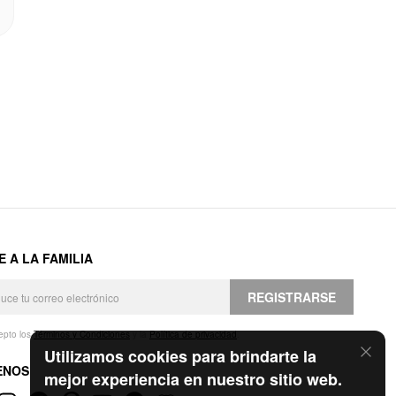
E A LA FAMILIA
REGISTRARSE
epto los
Términos y Condiciones
y la
Política de privacidad
.
Utilizamos cookies para brindarte la
ENOS
mejor experiencia en nuestro sitio web.