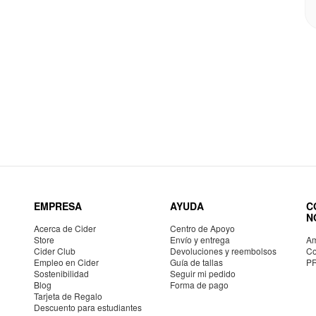
EMPRESA
AYUDA
C
N
Acerca de Cider
Centro de Apoyo
Store
Envío y entrega
Am
Cider Club
Devoluciones y reembolsos
Co
Empleo en Cider
Guía de tallas
P
Sostenibilidad
Seguir mi pedido
Blog
Forma de pago
Tarjeta de Regalo
Descuento para estudiantes