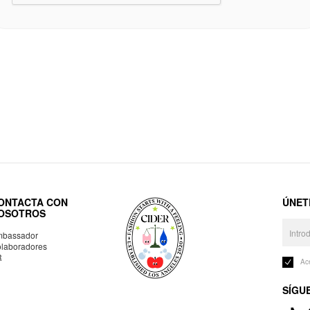
ONTACTA CON
ÚNET
OSOTROS
bassador
laboradores
R
Ac
SÍGU