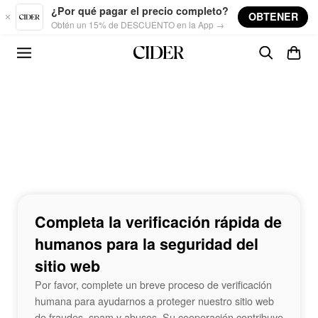
Skip to main content
¿Por qué pagar el precio completo?
OBTENER
Obtén un 15% de DESCUENTO en la App →
Completa la verificación rápida de
humanos para la seguridad del
sitio web
Por favor, complete un breve proceso de verificación
humana para ayudarnos a proteger nuestro sitio web
de fraudes, spam y abusos. Su cooperación contribuye