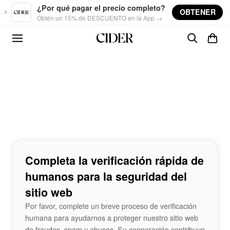
Skip to main content
¿Por qué pagar el precio completo?
OBTENER
Obtén un 15% de DESCUENTO en la App →
Completa la verificación rápida de
humanos para la seguridad del
sitio web
Por favor, complete un breve proceso de verificación
humana para ayudarnos a proteger nuestro sitio web
de fraudes, spam y abusos. Su cooperación contribuye