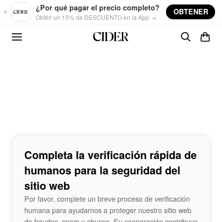
Skip to main content
¿Por qué pagar el precio completo?
OBTENER
Obtén un 15% de DESCUENTO en la App →
Completa la verificación rápida de
humanos para la seguridad del
sitio web
Por favor, complete un breve proceso de verificación
humana para ayudarnos a proteger nuestro sitio web
de fraudes, spam y abusos. Su cooperación contribuye