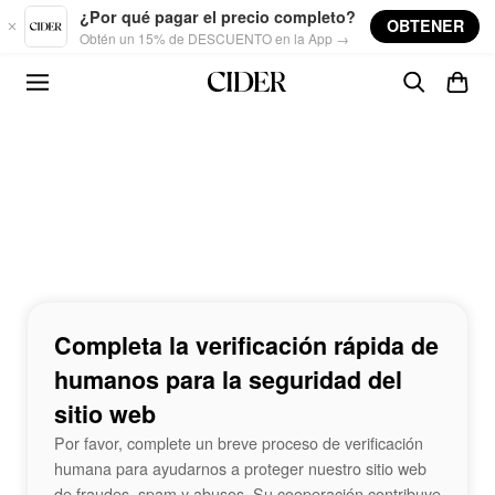
Skip to main content
¿Por qué pagar el precio completo?
OBTENER
Obtén un 15% de DESCUENTO en la App →
Completa la verificación rápida de
humanos para la seguridad del
sitio web
Por favor, complete un breve proceso de verificación
humana para ayudarnos a proteger nuestro sitio web
de fraudes, spam y abusos. Su cooperación contribuye