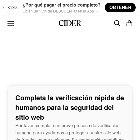
Skip to main content
¿Por qué pagar el precio completo?
OBTENER
Obtén un 15% de DESCUENTO en la App →
Completa la verificación rápida de
humanos para la seguridad del
sitio web
Por favor, complete un breve proceso de verificación
humana para ayudarnos a proteger nuestro sitio web
de fraudes, spam y abusos. Su cooperación contribuye