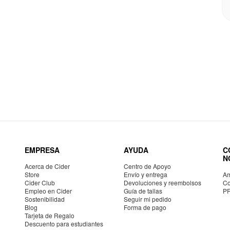
EMPRESA
AYUDA
C
N
Acerca de Cider
Centro de Apoyo
Store
Envío y entrega
Am
Cider Club
Devoluciones y reembolsos
Co
Empleo en Cider
Guía de tallas
P
Sostenibilidad
Seguir mi pedido
Blog
Forma de pago
Tarjeta de Regalo
Descuento para estudiantes