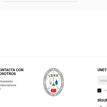
ONTACTA CON
ÚNET
OSOTROS
bassador
laboradores
R
Ac
SÍGU