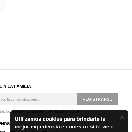
E A LA FAMILIA
REGISTRARSE
epto los
Términos y Condiciones
y la
Política de privacidad
.
Utilizamos cookies para brindarte la
ENOS
mejor experiencia en nuestro sitio web.