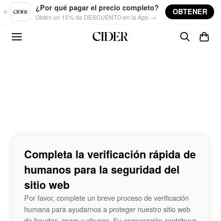
Skip to main content
¿Por qué pagar el precio completo?
OBTENER
Obtén un 15% de DESCUENTO en la App →
Completa la verificación rápida de
humanos para la seguridad del
sitio web
Por favor, complete un breve proceso de verificación
humana para ayudarnos a proteger nuestro sitio web
de fraudes, spam y abusos. Su cooperación contribuye