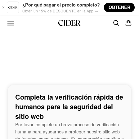
Skip to main content
¿Por qué pagar el precio completo?
OBTENER
Obtén un 15% de DESCUENTO en la App →
Completa la verificación rápida de
humanos para la seguridad del
sitio web
Por favor, complete un breve proceso de verificación
humana para ayudarnos a proteger nuestro sitio web
de fraudes, spam y abusos. Su cooperación contribuye