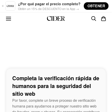
Skip to main content
¿Por qué pagar el precio completo?
OBTENER
Obtén un 15% de DESCUENTO en la App →
Completa la verificación rápida de
humanos para la seguridad del
sitio web
Por favor, complete un breve proceso de verificación
humana para ayudarnos a proteger nuestro sitio web
de fraudes, spam y abusos. Su cooperación contribuye