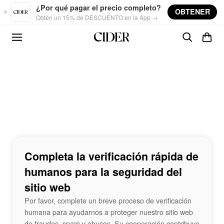
Skip to main content
¿Por qué pagar el precio completo?
OBTENER
Obtén un 15% de DESCUENTO en la App →
Completa la verificación rápida de
humanos para la seguridad del
sitio web
Por favor, complete un breve proceso de verificación
humana para ayudarnos a proteger nuestro sitio web
de fraudes, spam y abusos. Su cooperación contribuye