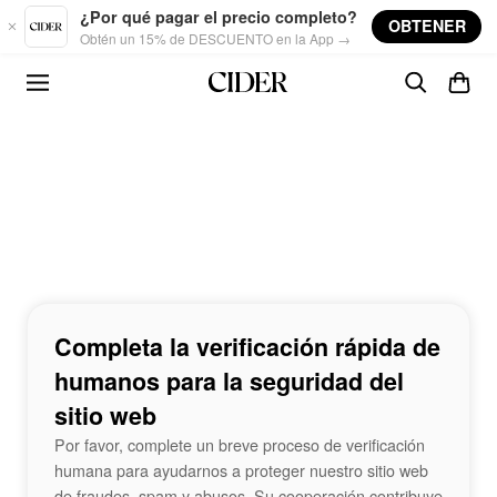
Skip to main content
¿Por qué pagar el precio completo?
OBTENER
Obtén un 15% de DESCUENTO en la App →
Completa la verificación rápida de
humanos para la seguridad del
sitio web
Por favor, complete un breve proceso de verificación
humana para ayudarnos a proteger nuestro sitio web
de fraudes, spam y abusos. Su cooperación contribuye