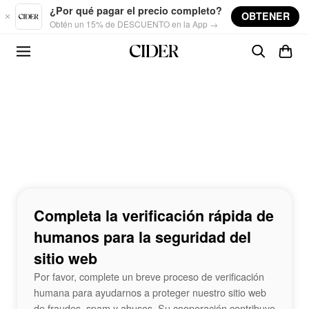
Skip to main content
¿Por qué pagar el precio completo?
OBTENER
Obtén un 15% de DESCUENTO en la App →
Completa la verificación rápida de
humanos para la seguridad del
sitio web
Por favor, complete un breve proceso de verificación
humana para ayudarnos a proteger nuestro sitio web
de fraudes, spam y abusos. Su cooperación contribuye