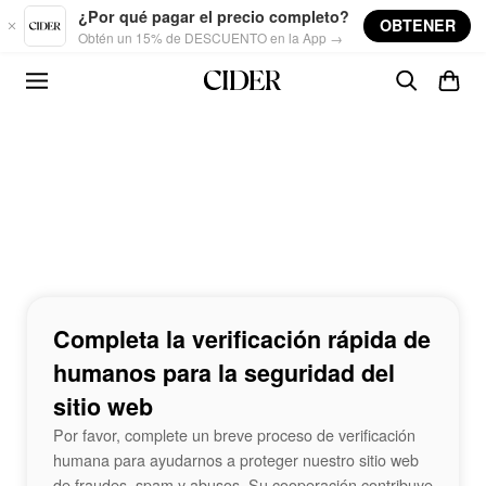
Skip to main content
¿Por qué pagar el precio completo?
OBTENER
Obtén un 15% de DESCUENTO en la App →
Completa la verificación rápida de
humanos para la seguridad del
sitio web
Por favor, complete un breve proceso de verificación
humana para ayudarnos a proteger nuestro sitio web
de fraudes, spam y abusos. Su cooperación contribuye