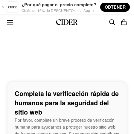
Skip to main content
¿Por qué pagar el precio completo?
OBTENER
Obtén un 15% de DESCUENTO en la App →
Completa la verificación rápida de
humanos para la seguridad del
sitio web
Por favor, complete un breve proceso de verificación
humana para ayudarnos a proteger nuestro sitio web
de fraudes, spam y abusos. Su cooperación contribuye