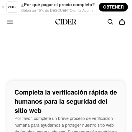
Skip to main content
¿Por qué pagar el precio completo?
OBTENER
Obtén un 15% de DESCUENTO en la App →
Completa la verificación rápida de
humanos para la seguridad del
sitio web
Por favor, complete un breve proceso de verificación
humana para ayudarnos a proteger nuestro sitio web
de fraudes, spam y abusos. Su cooperación contribuye