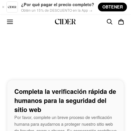
Skip to main content
¿Por qué pagar el precio completo?
OBTENER
Obtén un 15% de DESCUENTO en la App →
Completa la verificación rápida de
humanos para la seguridad del
sitio web
Por favor, complete un breve proceso de verificación
humana para ayudarnos a proteger nuestro sitio web
de fraudes, spam y abusos. Su cooperación contribuye