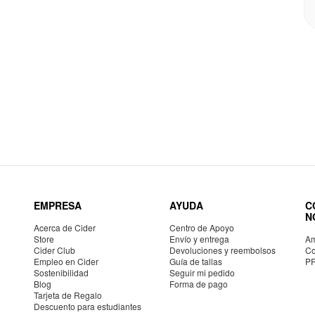
EMPRESA
AYUDA
C
N
Acerca de Cider
Centro de Apoyo
Store
Envío y entrega
Am
Cider Club
Devoluciones y reembolsos
Co
Empleo en Cider
Guía de tallas
P
Sostenibilidad
Seguir mi pedido
Blog
Forma de pago
Tarjeta de Regalo
Descuento para estudiantes