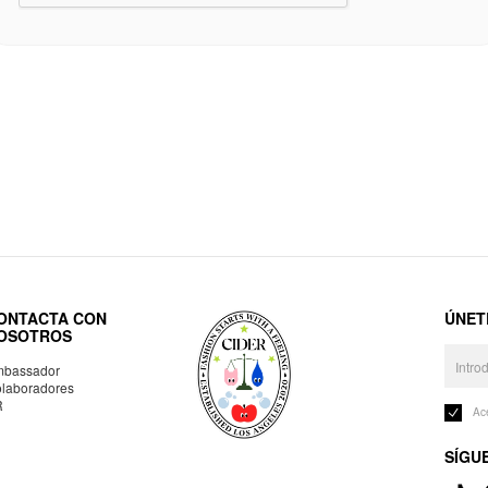
ONTACTA CON
ÚNET
OSOTROS
bassador
laboradores
R
Ac
SÍGU