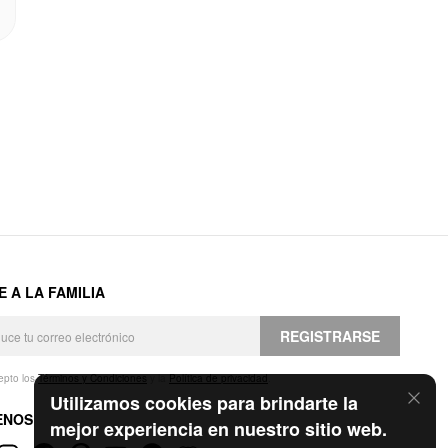
E A LA FAMILIA
REGISTRARSE
epto los
Términos y Condiciones
y la
Política de privacidad
.
Utilizamos cookies para brindarte la
ENOS
mejor experiencia en nuestro sitio web.