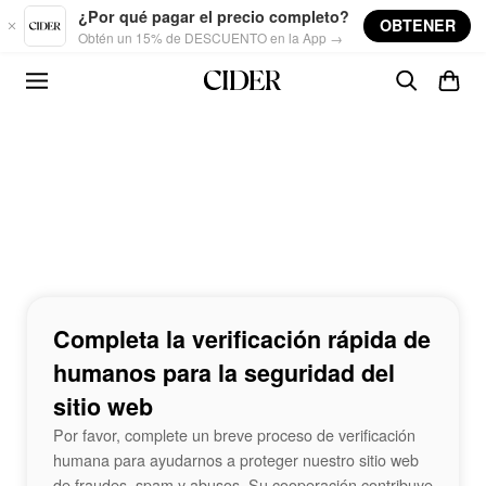
Skip to main content
¿Por qué pagar el precio completo?
OBTENER
Obtén un 15% de DESCUENTO en la App →
Completa la verificación rápida de
humanos para la seguridad del
sitio web
Por favor, complete un breve proceso de verificación
humana para ayudarnos a proteger nuestro sitio web
de fraudes, spam y abusos. Su cooperación contribuye