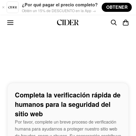
Skip to main content
¿Por qué pagar el precio completo?
OBTENER
Obtén un 15% de DESCUENTO en la App →
Completa la verificación rápida de
humanos para la seguridad del
sitio web
Por favor, complete un breve proceso de verificación
humana para ayudarnos a proteger nuestro sitio web
de fraudes, spam y abusos. Su cooperación contribuye