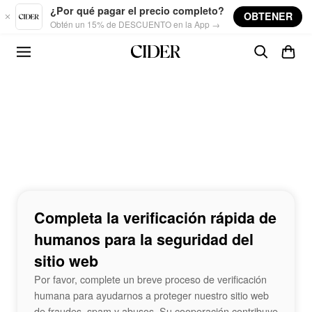
Skip to main content
¿Por qué pagar el precio completo?
OBTENER
Obtén un 15% de DESCUENTO en la App →
Completa la verificación rápida de
humanos para la seguridad del
sitio web
Por favor, complete un breve proceso de verificación
humana para ayudarnos a proteger nuestro sitio web
de fraudes, spam y abusos. Su cooperación contribuye