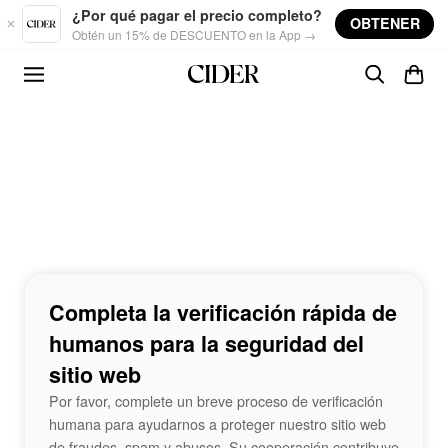
Skip to main content
¿Por qué pagar el precio completo?
OBTENER
Obtén un 15% de DESCUENTO en la App →
Completa la verificación rápida de
humanos para la seguridad del
sitio web
Por favor, complete un breve proceso de verificación
humana para ayudarnos a proteger nuestro sitio web
de fraudes, spam y abusos. Su cooperación contribuye