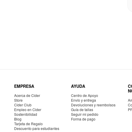
EMPRESA
AYUDA
C
N
Acerca de Cider
Centro de Apoyo
Store
Envío y entrega
Am
Cider Club
Devoluciones y reembolsos
Co
Empleo en Cider
Guía de tallas
P
Sostenibilidad
Seguir mi pedido
Blog
Forma de pago
Tarjeta de Regalo
Descuento para estudiantes