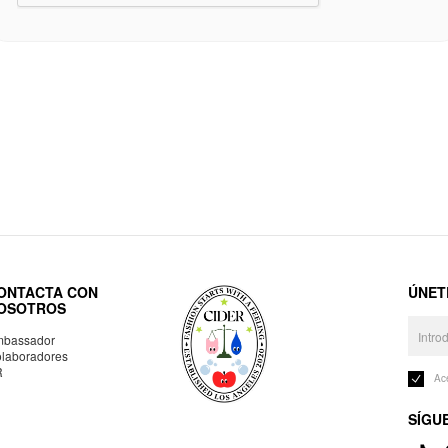
ONTACTA CON
ÚNET
OSOTROS
bassador
laboradores
R
Ac
SÍGU