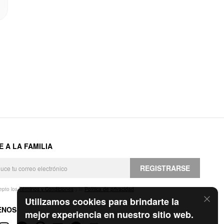
E A LA FAMILIA
REGISTRARSE
epto los
Términos y Condiciones
y la
Política de privacidad
.
Utilizamos cookies para brindarte la
ENOS
mejor experiencia en nuestro sitio web.