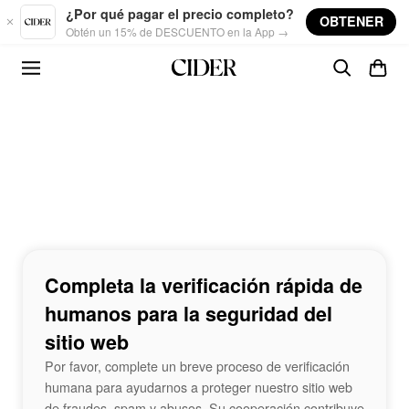
Skip to main content
¿Por qué pagar el precio completo?
OBTENER
Obtén un 15% de DESCUENTO en la App →
Completa la verificación rápida de
humanos para la seguridad del
sitio web
Por favor, complete un breve proceso de verificación
humana para ayudarnos a proteger nuestro sitio web
de fraudes, spam y abusos. Su cooperación contribuye