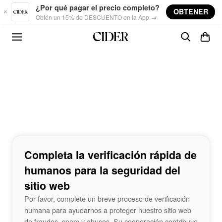
Skip to main content
¿Por qué pagar el precio completo?
OBTENER
Obtén un 15% de DESCUENTO en la App →
Completa la verificación rápida de
humanos para la seguridad del
sitio web
Por favor, complete un breve proceso de verificación
humana para ayudarnos a proteger nuestro sitio web
de fraudes, spam y abusos. Su cooperación contribuye