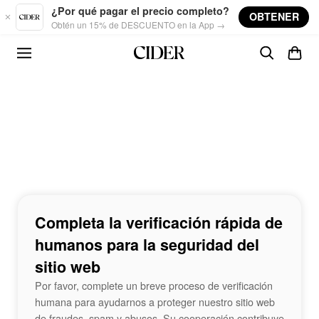
Skip to main content
¿Por qué pagar el precio completo?
OBTENER
Obtén un 15% de DESCUENTO en la App →
Completa la verificación rápida de
humanos para la seguridad del
sitio web
Por favor, complete un breve proceso de verificación
humana para ayudarnos a proteger nuestro sitio web
de fraudes, spam y abusos. Su cooperación contribuye