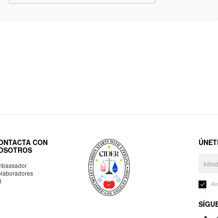
ONTACTA CON
ÚNET
OSOTROS
bassador
laboradores
R
Ac
SÍGU