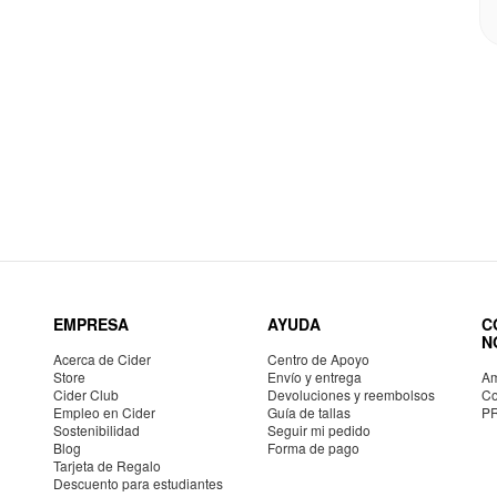
EMPRESA
AYUDA
C
N
Acerca de Cider
Centro de Apoyo
Store
Envío y entrega
Am
Cider Club
Devoluciones y reembolsos
Co
Empleo en Cider
Guía de tallas
P
Sostenibilidad
Seguir mi pedido
Blog
Forma de pago
Tarjeta de Regalo
Descuento para estudiantes