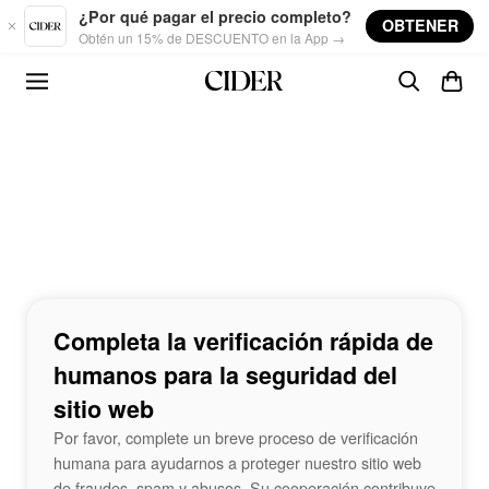
Skip to main content
¿Por qué pagar el precio completo?
OBTENER
Obtén un 15% de DESCUENTO en la App →
Completa la verificación rápida de
humanos para la seguridad del
sitio web
Por favor, complete un breve proceso de verificación
humana para ayudarnos a proteger nuestro sitio web
de fraudes, spam y abusos. Su cooperación contribuye