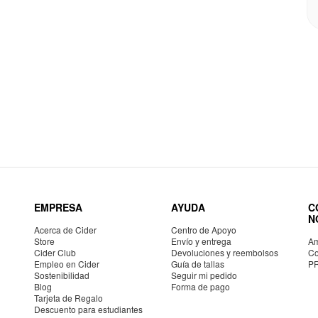
EMPRESA
AYUDA
C
N
Acerca de Cider
Centro de Apoyo
Store
Envío y entrega
Am
Cider Club
Devoluciones y reembolsos
Co
Empleo en Cider
Guía de tallas
P
Sostenibilidad
Seguir mi pedido
Blog
Forma de pago
Tarjeta de Regalo
Descuento para estudiantes