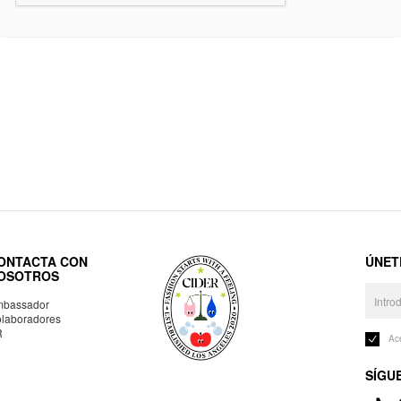
ONTACTA CON
ÚNET
OSOTROS
bassador
laboradores
R
Ac
SÍGU