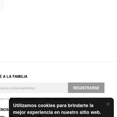
E A LA FAMILIA
REGISTRARSE
epto los
Términos y Condiciones
y la
Política de privacidad
.
Utilizamos cookies para brindarte la
ENOS
mejor experiencia en nuestro sitio web.