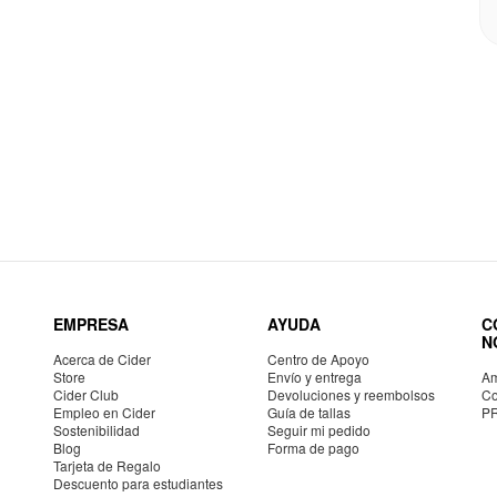
EMPRESA
AYUDA
C
N
Acerca de Cider
Centro de Apoyo
Store
Envío y entrega
Am
Cider Club
Devoluciones y reembolsos
Co
Empleo en Cider
Guía de tallas
P
Sostenibilidad
Seguir mi pedido
Blog
Forma de pago
Tarjeta de Regalo
Descuento para estudiantes