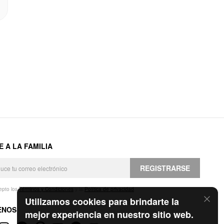
E A LA FAMILIA
REGISTRARSE
epto los
Términos y Condiciones
y la
Política de privacidad
.
Utilizamos cookies para brindarte la
ENOS
mejor experiencia en nuestro sitio web.