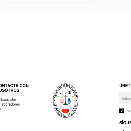
ONTACTA CON
ÚNET
OSOTROS
bassador
laboradores
R
Ac
SÍGU