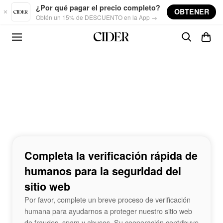
Skip to main content
¿Por qué pagar el precio completo?
OBTENER
Obtén un 15% de DESCUENTO en la App →
Completa la verificación rápida de
humanos para la seguridad del
sitio web
Por favor, complete un breve proceso de verificación
humana para ayudarnos a proteger nuestro sitio web
de fraudes, spam y abusos. Su cooperación contribuye