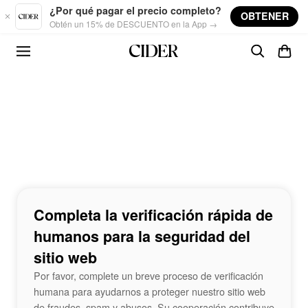
Skip to main content
¿Por qué pagar el precio completo?
OBTENER
Obtén un 15% de DESCUENTO en la App →
Completa la verificación rápida de
humanos para la seguridad del
sitio web
Por favor, complete un breve proceso de verificación
humana para ayudarnos a proteger nuestro sitio web
de fraudes, spam y abusos. Su cooperación contribuye