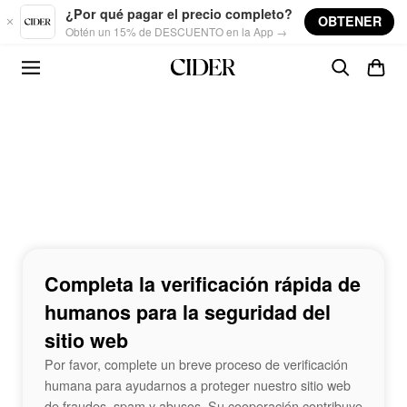
Skip to main content
¿Por qué pagar el precio completo?
OBTENER
Obtén un 15% de DESCUENTO en la App →
Completa la verificación rápida de
humanos para la seguridad del
sitio web
Por favor, complete un breve proceso de verificación
humana para ayudarnos a proteger nuestro sitio web
de fraudes, spam y abusos. Su cooperación contribuye