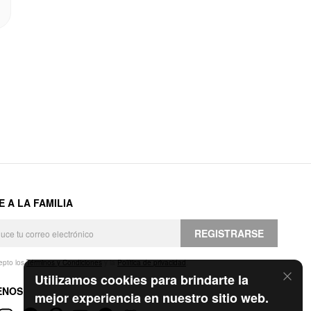
E A LA FAMILIA
REGISTRARSE
epto los
Términos y Condiciones
y la
Política de privacidad
.
Utilizamos cookies para brindarte la
ENOS
mejor experiencia en nuestro sitio web.