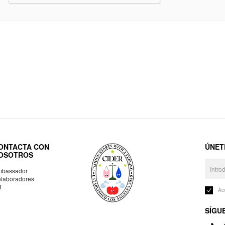
ONTACTA CON
ÚNET
OSOTROS
bassador
laboradores
R
Ac
SÍGU