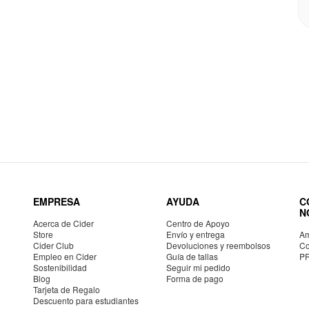
EMPRESA
AYUDA
C
N
Acerca de Cider
Centro de Apoyo
Store
Envío y entrega
Am
Cider Club
Devoluciones y reembolsos
Co
Empleo en Cider
Guía de tallas
P
Sostenibilidad
Seguir mi pedido
Blog
Forma de pago
Tarjeta de Regalo
Descuento para estudiantes