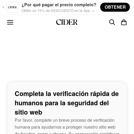
Skip to main content
¿Por qué pagar el precio completo?
OBTENER
Obtén un 15% de DESCUENTO en la App →
Completa la verificación rápida de
humanos para la seguridad del
sitio web
Por favor, complete un breve proceso de verificación
humana para ayudarnos a proteger nuestro sitio web
de fraudes, spam y abusos. Su cooperación contribuye