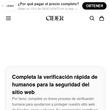
Skip to main content
¿Por qué pagar el precio completo?
OBTENER
Obtén un 15% de DESCUENTO en la App →
Completa la verificación rápida de
humanos para la seguridad del
sitio web
Por favor, complete un breve proceso de verificación
humana para ayudarnos a proteger nuestro sitio web
de fraudes, spam y abusos. Su cooperación contribuye