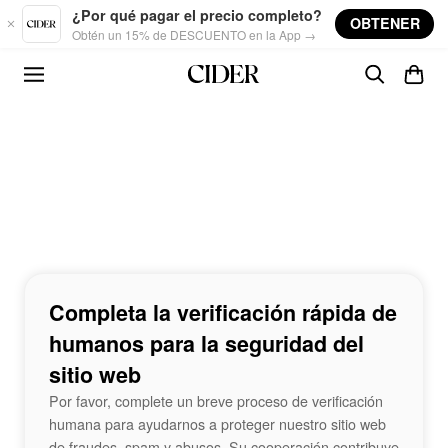
Skip to main content
¿Por qué pagar el precio completo?
OBTENER
Obtén un 15% de DESCUENTO en la App →
Completa la verificación rápida de
humanos para la seguridad del
sitio web
Por favor, complete un breve proceso de verificación
humana para ayudarnos a proteger nuestro sitio web
de fraudes, spam y abusos. Su cooperación contribuye